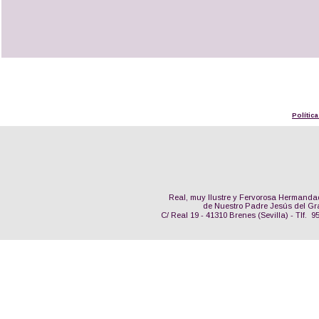
Polític
Real, muy Ilustre y Fervorosa Hermanda
de Nuestro Padre Jesús del Gr
C/ Real 19 - 41310 Brenes (Sevilla) - Tlf.  9