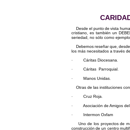
CARIDAD
Desde  
el  
punto  
de  
vista  
huma
cristiano,  
es  
también  
un  
DEBER
seriedad, no sólo como ejemplo 
Debemos  
reseñar  
que,  
desde
los más necesitados a través de
·         Cáritas Diocesana.
·         Cáritas  Parroquial.
·         Manos Unidas.
    Otras de las instituciones c
·         Cruz Roja.
·         Asociación de Amigos d
·         Intermon Oxfam
Uno  
de  
los  
proyectos  
de  
m
construcción  
de  
un  
centro  
multi