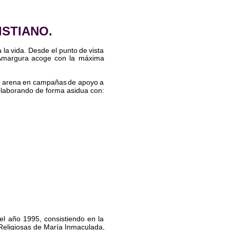
ISTIANO.
  
la  
vida.  
Desde  
el  
punto  
de  
vista 
Amargura  
acoge  
con  
la  
máxima 
  
arena  
en  
campañas  
de  
apoyo  
a 
colaborando de forma asidua con:
 
el  
año  
1995,  
consistiendo  
en  
la 
Religiosas  
de  
María  
Inmaculada, 