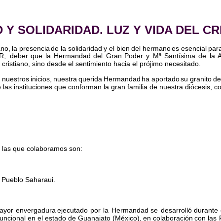
 Y SOLIDARIDAD. LUZ Y VIDA DEL CR
no,  
la  
presencia  
de  
la  
solidaridad  
y  
el  
bien  
del  
hermano  
es  
esencial  
para
,  
deber  
que  
la  
Hermandad  
del  
Gran  
Poder  
y  
Mª  
Santísima  
de  
la  
cristiano, sino desde el sentimiento hacia el prójimo necesitado.
  
nuestros  
inicios,  
nuestra  
querida  
Hermandad  
ha  
aportado  
su  
granito  
de
 las instituciones que conforman la gran familia de nuestra diócesis, 
on las que colaboramos son:
el Pueblo Saharaui.
ayor  
envergadura  
ejecutado  
por  
la  
Hermandad  
se  
desarrolló  
durante 
funcional  
en  
el  
estado  
de  
Guanajato  
(México),  
en  
colaboración  
con  
las  