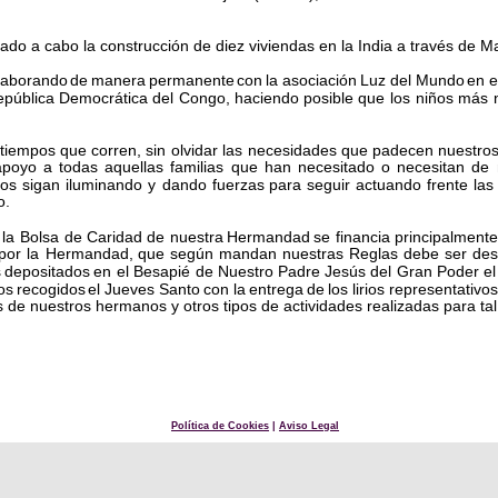
vado a cabo la construcción de diez viviendas en la India a través de 
laborando  
de  
manera  
permanente  
con  
la  
asociación  
Luz  
del  
Mundo  
en  
e
pública  
Democrática  
del  
Congo,  
haciendo  
posible  
que  
los  
niños  
más  
 
tiempos  
que  
corren,  
sin  
olvidar  
las  
necesidades  
que  
padecen  
nuestros
apoyo  
a  
todas  
aquellas  
familias  
que  
han  
necesitado  
o  
necesitan  
de 
os  
sigan  
iluminando  
y  
dando  
fuerzas  
para  
seguir  
actuando  
frente  
las 
o.
 
la  
Bolsa  
de  
Caridad  
de  
nuestra  
Hermandad  
se  
financia  
principalmente
 
por  
la  
Hermandad,  
que  
según  
mandan  
nuestras  
Reglas  
debe  
ser  
des
  
depositados  
en  
el  
Besapié  
de  
Nuestro  
Padre  
Jesús  
del  
Gran  
Poder  
el
os  
recogidos  
el  
Jueves  
Santo  
con  
la  
entrega  
de  
los  
lirios  
representativos
 de nuestros hermanos y otros tipos de actividades realizadas para tal 
Política de Cookies
 | 
Aviso Legal