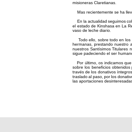
misioneras Claretianas.
    Mas recientemente se ha lle
En  
la  
actualidad  
seguimos  
co
el  
estado  
de  
Kinshasa  
en  
La  
Re
vaso de leche diario.
Todo  
ello,  
sobre  
todo  
en  
los 
hermanas,  
prestando  
nuestro  
nuestros  
Santísimos  
Titulares  
n
sigue padeciendo el ser human
Por  
último,  
os  
indicamos  
que 
sobre  
los  
beneficios  
obtenidos 
través  
de  
los  
donativos  
íntegros
traslado  
al  
paso,  
por  
los  
donativ
las aportaciones desinteresadas