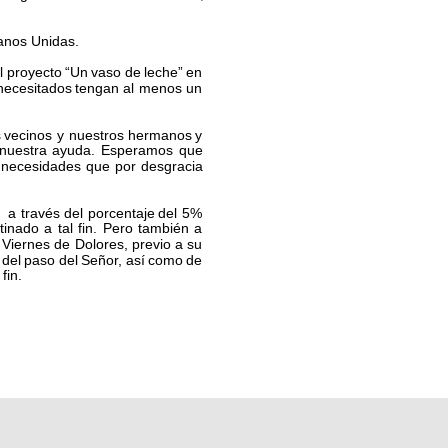
Manos Unidas.
l  
proyecto  
“Un  
vaso  
de  
leche”  
en 
necesitados  
tengan  
al  
menos  
un 
  
vecinos  
y  
nuestros  
hermanos  
y 
 
nuestra  
ayuda.  
Esperamos  
que 
 
necesidades  
que  
por  
desgracia 
  
a  
través  
del  
porcentaje  
del  
5% 
tinado  
a  
tal  
fin.  
Pero  
también  
a 
  
Viernes  
de  
Dolores,  
previo  
a  
su 
  
del  
paso  
del  
Señor,  
así  
como  
de 
fin.