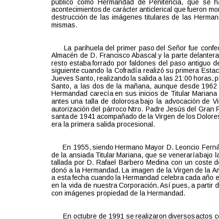
público   
como   
Hermandad   
de   
Penitencia,   
que   
se   
h
acontecimientos  
de  
carácter  
anticlerical  
que  
fueron  
mo
destrucción  
de  
las  
imágenes  
titulares  
de  
las  
Herman
mismas.
La  
parihuela  
del  
primer  
paso  
del  
Señor  
fue  
confe
Almacén  
de  
D.  
Francisco  
Abascal  
y  
la  
parte  
delantera
resto  
estaba  
forrado  
por  
faldones  
del  
paso  
antiguo  
de
siguiente  
cuando  
la  
Cofradía  
realizó  
su  
primera  
Estac
Jueves  
Santo,  
realizando  
la  
salida  
a  
las  
21:00  
horas,  
p
Santo,  
a  
las  
dos  
de  
la  
mañana,  
aunque  
desde  
1962 
Hermandad  
carecía  
en  
sus  
inicios  
de  
Titular  
Mariana 
antes  
una  
talla  
de  
dolorosa  
bajo  
la  
advocación  
de  
Vi
autorización  
del  
párroco  
Ntro.  
Padre  
Jesús  
del  
Gran  
santa  
de  
1941  
acompañado  
de  
la  
Virgen  
de  
los  
Dolores
era la primera salida procesional.
En  
1955,  
siendo  
Hermano  
Mayor  
D.  
Leoncio  
Fern
de  
la  
ansiada  
Titular  
Mariana,  
que  
se  
veneraría  
bajo  
l
tallada  
por  
D.  
Rafael  
Barbero  
Medina  
con  
un  
coste  
d
donó  
a  
la  
Hermandad.  
La  
imagen  
de  
la  
Virgen  
de  
la 
Am
a  
esta  
fecha  
cuando  
la  
Hermandad  
celebra  
cada  
año  
e
en  
la  
vida  
de  
nuestra  
Corporación.  
Así  
pues,  
a  
partir  
d
con imágenes propiedad de la Hermandad. 
En  
octubre  
de  
1991  
se  
realizaron  
diversos  
actos  
c