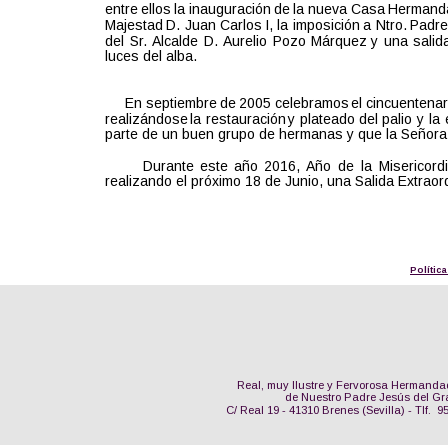
entre  
ellos  
la  
inauguración  
de  
la  
nueva  
Casa  
Hermanda
Majestad  
D.  
Juan  
Carlos  
I,  
la  
imposición  
a  
Ntro.  
Padre
del  
Sr.  
Alcalde  
D.  
Aurelio  
Pozo  
Márquez  
y  
una  
salida
luces del alba.
En  
septiembre  
de  
2005  
celebramos  
el  
cincuentenar
realizándose  
la  
restauración  
y  
plateado  
del  
palio  
y  
la 
parte de un buen grupo de hermanas y que la Señora p
Durante  
este  
año  
2016,  
Año  
de  
la  
Misericordi
realizando el próximo 18 de Junio, una Salida Extraord
Polític
Real, muy Ilustre y Fervorosa Hermanda
de Nuestro Padre Jesús del Gr
C/ Real 19 - 41310 Brenes (Sevilla) - Tlf.  9