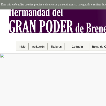
Este sitio web utiliza cookies propias y de terceros para optimizar su navegación y realizar l