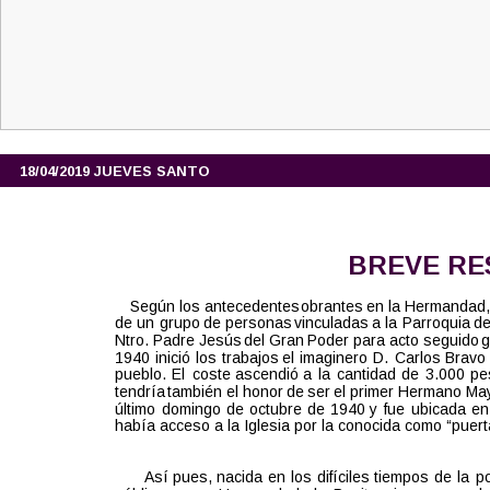
18/04/2019 JUEVES SANTO 
 BREVE RE
Según  
los  
antecedentes  
obrantes  
en  
la  
Hermandad,
de  
un  
grupo  
de  
personas  
vinculadas  
a  
la  
Parroquia  
de
Ntro.  
Padre  
Jesús  
del  
Gran  
Poder  
para  
acto  
seguido  
g
1940  
inició  
los  
trabajos  
el  
imaginero  
D.  
Carlos  
Bravo 
pueblo.  
El  
coste  
ascendió  
a  
la  
cantidad  
de  
3.000  
pe
tendría  
también  
el  
honor  
de  
ser  
el  
primer  
Hermano  
May
último  
domingo  
de  
octubre  
de  
1940  
y  
fue  
ubicada  
en
había acceso a la Iglesia por la conocida como “puert
Así  
pues,  
nacida  
en  
los  
difíciles  
tiempos  
de  
la  
po